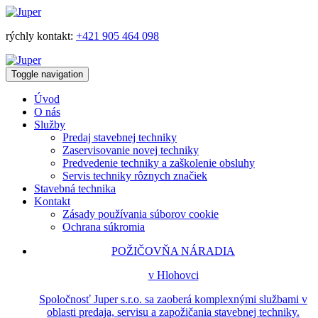
rýchly kontakt:
+421 905 464 098
Toggle navigation
Úvod
O nás
Služby
Predaj stavebnej techniky
Zaservisovanie novej techniky
Predvedenie techniky a zaškolenie obsluhy
Servis techniky rôznych značiek
Stavebná technika
Kontakt
Zásady používania súborov cookie
Ochrana súkromia
POŽIČOVŇA NÁRADIA
v Hlohovci
Spoločnosť Juper s.r.o. sa zaoberá komplexnými službami v
oblasti predaja, servisu a zapožičania stavebnej techniky.