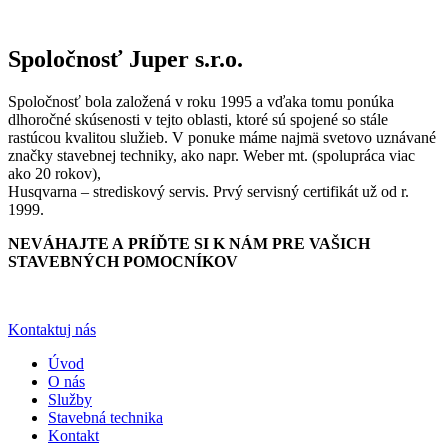
Spoločnosť Juper s.r.o.
Spoločnosť bola založená v roku 1995 a vďaka tomu ponúka
dlhoročné skúsenosti v tejto oblasti, ktoré sú spojené so stále
rastúcou kvalitou služieb. V ponuke máme najmä svetovo uznávané
značky stavebnej techniky, ako napr. Weber mt. (spolupráca viac
ako 20 rokov),
Husqvarna – strediskový servis. Prvý servisný certifikát už od r.
1999.
NEVÁHAJTE A PRÍĎTE SI K NÁM PRE VAŠICH
STAVEBNÝCH POMOCNÍKOV
Kontaktuj nás
Úvod
O nás
Služby
Stavebná technika
Kontakt